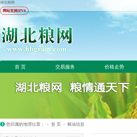
湖北粮网
网站支持IPV6
首 页
交易服务
价格走势
您归属的地理位置： ›
首 页
›
粮油信息