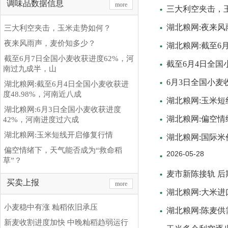
调味品数据信息
more
三大利空夹击，
湖北粮网:夜来
三大利空夹击，玉米走势如何？
夜来风雨声，麦价知多少？
湖北粮网:截至6
截至6月7日全国小麦收获进度62%，河
截至6月4日全国
南过九成半，山
6月3日全国小麦
湖北粮网:截至6月4日全国小麦收获进
度48.98%，河南近八成
湖北粮网:玉米
湖北粮网:6月3日全国小麦收获进度
湖北粮网:偏空情
42%，河南进度过六成
湖北粮网:玉米短线开启修复行情
湖北粮网:国际
偏空情绪下，天气能否成为“救命稻
2026-05-28
草”？
麦市新陈接轨 
买卖上报
more
湖北粮网:大米
小麦稳中有涨 籼稻依旧承压
湖北粮网:陈麦供
新麦收割进度加快 中晚籼稻趋弱运行