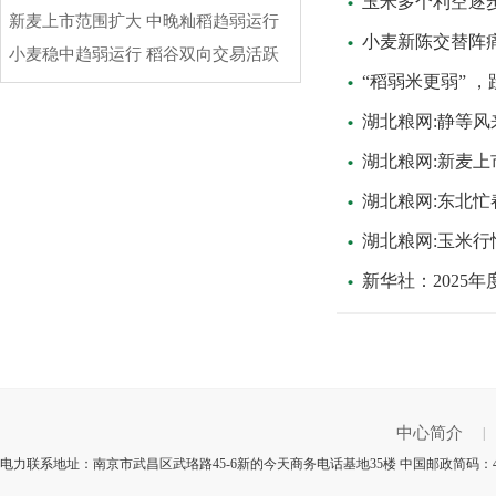
玉米多个利空逐
新麦上市范围扩大 中晚籼稻趋弱运行
小麦新陈交替阵痛 
小麦稳中趋弱运行 稻谷双向交易活跃
“稻弱米更弱” 
湖北粮网:静等
湖北粮网:新麦上
湖北粮网:东北忙
湖北粮网:玉米
新华社：2025年
中心简介
|
电力联系地址：南京市武昌区武珞路45-6新的今天商务电话基地35楼 中国邮政简码：4