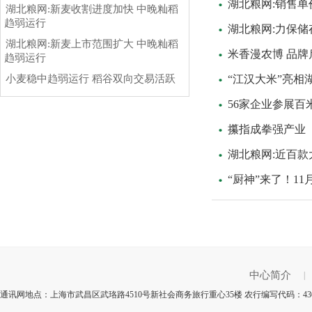
湖北粮网:销售单
湖北粮网:新麦收割进度加快 中晚籼稻
趋弱运行
湖北粮网:力保储
湖北粮网:新麦上市范围扩大 中晚籼稻
米香漫农博 品牌
趋弱运行
小麦稳中趋弱运行 稻谷双向交易活跃
“江汉大米”亮相
56家企业参展百
攥指成拳强产业
湖北粮网:近百款
“厨神”来了！11
中心简介
|
通讯网地点：上海市武昌区武珞路4510号新社会商务旅行重心35楼 农行编写代码：43