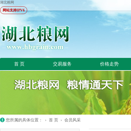
湖北粮网
网站支持IPV6
首 页
交易服务
价格走势
您所属的具体位置： ›
首 页
›
会员风采